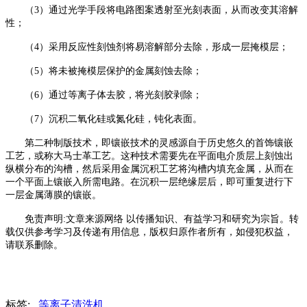
（
3）通过光学手段将电路图案透射至光刻表面，从而改变其溶解
性；
（
4）采用反应性刻蚀剂将易溶解部分去除，形成一层掩模层；
（
5）将未被掩模层保护的金属刻蚀去除；
（
6）通过等离子体去胶，将光刻胶剥除；
（
7）沉积二氧化硅或氮化硅，钝化表面。
第二种制版技术，即镶嵌技术的灵感源自于历史悠久的首饰镶嵌
工艺，或称大马士革工艺。这种技术需要先在平面电介质层上刻蚀出
纵横分布的沟槽，然后采用金属沉积工艺将沟槽内填充金属，从而在
一个平面上镶嵌入所需电路。在沉积一层绝缘层后，即可重复进行下
一层金属薄膜的镶嵌。
免责声明
:文章来源网络
以传播知识、有益学习和研究为宗旨。转
载仅供参考学习及传递有用信息，版权归原作者所有，如侵犯权益，
请联系删除。
标签:
等离子清洗机