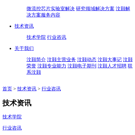
微流控芯片实验室解决
研究领域解决方案
汶颢解
决方案服务内容
技术资讯
技术学院
行业咨讯
关于我们
汶颢简介
汶颢主营业务
汶颢动态
汶颢大事记
汶颢
荣誉
汶颢专业能力
汶颢电子期刊
汶颢人才招聘
联
系汶颢
首页
>
技术资讯
>
行业咨讯
技术资讯
技术学院
行业咨讯