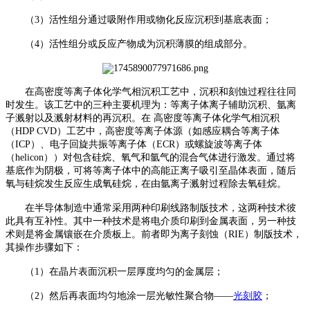
（
3）活性组分通过吸附作用或物化反应沉积到基底表面；
（
4）活性组分或反应产物成为沉积薄膜的组成部分。
在高密度等离子体化学气相沉积工艺中，沉积和刻蚀过程往往同
时发生。该工艺中的三种主要机理为：等离子体离子辅助沉积、氩离
子溅射以及溅射材料的再沉积。在
高密度等离子体化学气相沉积
（
HDP CVD）工艺中，高密度等离子体源（如感应耦合等离子体
（ICP）、电子回旋共振等离子体（ECR）或螺旋波等离子体
（helicon））对包含硅烷、氧气和氩气的混合气体进行激发。通过将
基底作为阴极，可将等离子体中的高能正离子吸引至晶体表面，随后
氧与硅烷发生反应生成氧硅烷，在由氩离子溅射过程除去氧硅烷。
在半导体制造中通常采用两种印刷线路制版技术，这两种技术彼
此具有互补性。其中一种技术是将电介质印刷到金属表面，另一种技
术则是将金属镶嵌在介质板上。前者即为离子刻蚀（
RIE）制版技术，
其操作步骤如下：
（
1）在晶片表面沉积一层厚度均匀的金属层；
（
2）然后再表面均匀地涂一层光敏性聚合物——
光刻胶
；