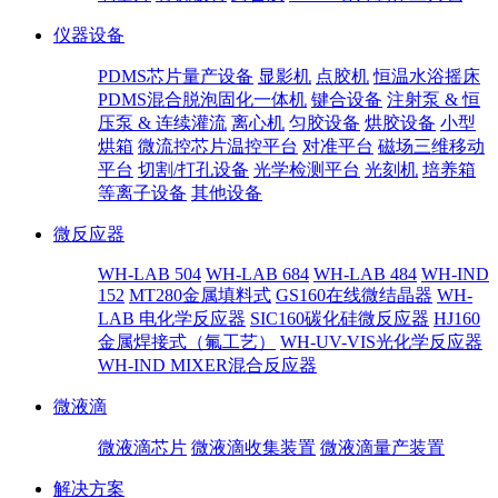
仪器设备
PDMS芯片量产设备
显影机
点胶机
恒温水浴摇床
PDMS混合脱泡固化一体机
键合设备
注射泵 & 恒
压泵 & 连续灌流
离心机
匀胶设备
烘胶设备
小型
烘箱
微流控芯片温控平台
对准平台
磁场三维移动
平台
切割/打孔设备
光学检测平台
光刻机
培养箱
等离子设备
其他设备
微反应器
WH-LAB 504
WH-LAB 684
WH-LAB 484
WH-IND
152
MT280金属填料式
GS160在线微结晶器
WH-
LAB 电化学反应器
SIC160碳化硅微反应器
HJ160
金属焊接式（氟工艺）
WH-UV-VIS光化学反应器
WH-IND MIXER混合反应器
微液滴
微液滴芯片
微液滴收集装置
微液滴量产装置
解决方案