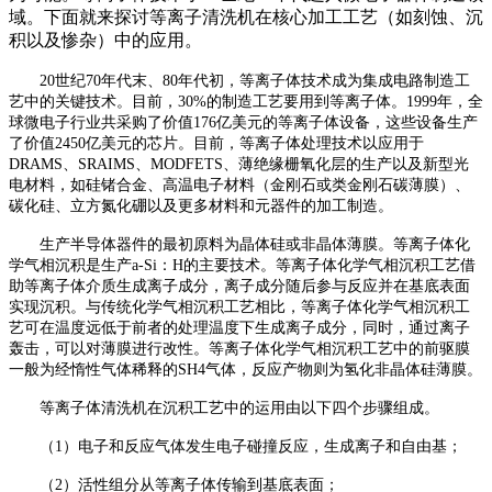
域。下面就来探讨等离子清洗机在核心加工工艺（如刻蚀、沉
积以及惨杂）中的应用。
20世纪70年代末、80年代初，等离子体技术成为集成电路制造工
艺中的关键技术。目前，30%的制造工艺要用到等离子体。1999年，全
球微电子行业共采购了价值176亿美元的等离子体设备，这些设备生产
了价值2450亿美元的芯片。目前，等离子体处理技术以应用于
DRAMS、SRAIMS、MODFETS、薄绝缘栅氧化层的生产以及新型光
电材料，如硅锗合金、高温电子材料（金刚石或类金刚石碳薄膜）、
碳化硅、立方氮化硼以及更多材料和元器件的加工制造。
生产半导体器件的最初原料为晶体硅或非晶体薄膜。等离子体化
学气相沉积是生产
a-Si：H的主要技术。等离子体化学气相沉积工艺借
助等离子体介质生成离子成分，离子成分随后参与反应并在基底表面
实现沉积。与传统化学气相沉积工艺相比，等离子体化学气相沉积工
艺可在温度远低于前者的处理温度下生成离子成分，同时，通过离子
轰击，可以对薄膜进行改性。等离子体化学气相沉积工艺中的前驱膜
一般为经惰性气体稀释的SH4气体，反应产物则为氢化非晶体硅薄膜。
等离子体清洗机在沉积工艺中的运用由以下四个步骤组成。
（
1）电子和反应气体发生电子碰撞反应，生成离子和自由基；
（
2）活性组分从等离子体传输到基底表面；