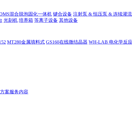
PDMS混合脱泡固化一体机
键合设备
注射泵 & 恒压泵 & 连续灌流
台
光刻机
培养箱
等离子设备
其他设备
152
MT280金属填料式
GS160在线微结晶器
WH-LAB 电化学反
方案服务内容