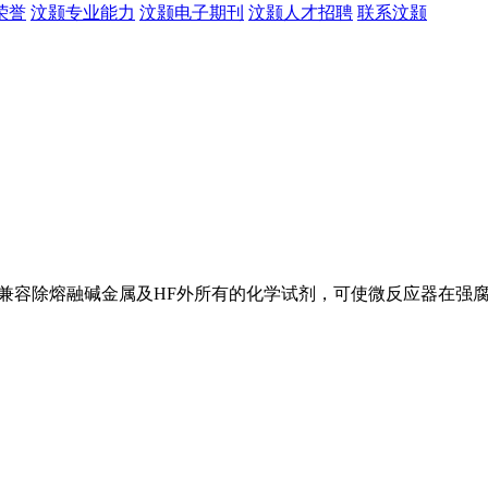
荣誉
汶颢专业能力
汶颢电子期刊
汶颢人才招聘
联系汶颢
同时兼容除熔融碱金属及HF外所有的化学试剂，可使微反应器在强