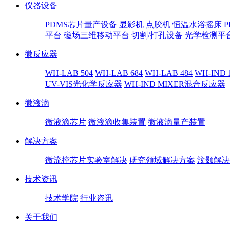
仪器设备
PDMS芯片量产设备
显影机
点胶机
恒温水浴摇床
平台
磁场三维移动平台
切割/打孔设备
光学检测平
微反应器
WH-LAB 504
WH-LAB 684
WH-LAB 484
WH-IND 
UV-VIS光化学反应器
WH-IND MIXER混合反应器
微液滴
微液滴芯片
微液滴收集装置
微液滴量产装置
解决方案
微流控芯片实验室解决
研究领域解决方案
汶颢解决
技术资讯
技术学院
行业咨讯
关于我们