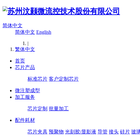
简体中文
简体中文
English
|
繁体中文
首页
芯片产品
标准芯片
客户定制芯片
微注塑成型
加工服务
芯片定制
批量加工
配件耗材
芯片夹具
预聚物
光刻胶/显影液
导管
接头
硅片
玻