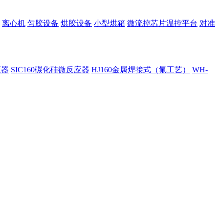
离心机
匀胶设备
烘胶设备
小型烘箱
微流控芯片温控平台
对准
应器
SIC160碳化硅微反应器
HJ160金属焊接式（氟工艺）
WH-