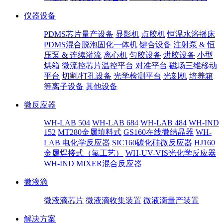
仪器设备
PDMS芯片量产设备
显影机
点胶机
恒温水浴摇床
PDMS混合脱泡固化一体机
键合设备
注射泵 & 恒
压泵 & 连续灌流
离心机
匀胶设备
烘胶设备
小型
烘箱
微流控芯片温控平台
对准平台
磁场三维移动
平台
切割/打孔设备
光学检测平台
光刻机
培养箱
等离子设备
其他设备
微反应器
WH-LAB 504
WH-LAB 684
WH-LAB 484
WH-IND
152
MT280金属填料式
GS160在线微结晶器
WH-
LAB 电化学反应器
SIC160碳化硅微反应器
HJ160
金属焊接式（氟工艺）
WH-UV-VIS光化学反应器
WH-IND MIXER混合反应器
微液滴
微液滴芯片
微液滴收集装置
微液滴量产装置
解决方案