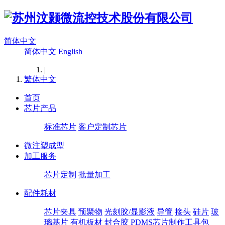
简体中文
简体中文
English
|
繁体中文
首页
芯片产品
标准芯片
客户定制芯片
微注塑成型
加工服务
芯片定制
批量加工
配件耗材
芯片夹具
预聚物
光刻胶/显影液
导管
接头
硅片
玻
璃基片
有机板材
封合胶
PDMS芯片制作工具包