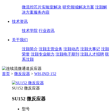
微流控芯片实验室解决
研究领域解决方案
汶颢解
决方案服务内容
技术资讯
技术学院
行业咨讯
关于我们
汶颢简介
汶颢主营业务
汶颢动态
汶颢大事记
汶颢
荣誉
汶颢专业能力
汶颢电子期刊
汶颢人才招聘
联
系汶颢
首页
>
微反应器
>
WH-IND 152
SU152 微反应器
SU152 微反应器
型号