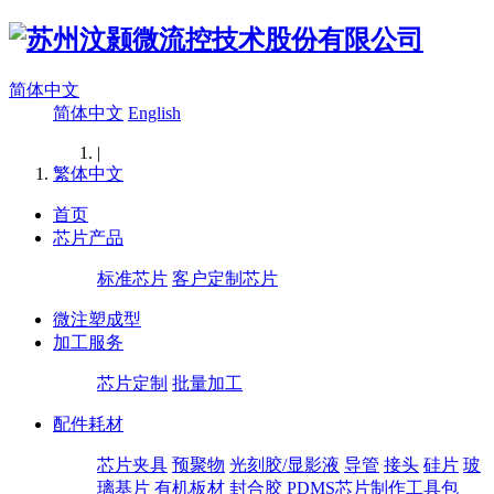
简体中文
简体中文
English
|
繁体中文
首页
芯片产品
标准芯片
客户定制芯片
微注塑成型
加工服务
芯片定制
批量加工
配件耗材
芯片夹具
预聚物
光刻胶/显影液
导管
接头
硅片
玻
璃基片
有机板材
封合胶
PDMS芯片制作工具包