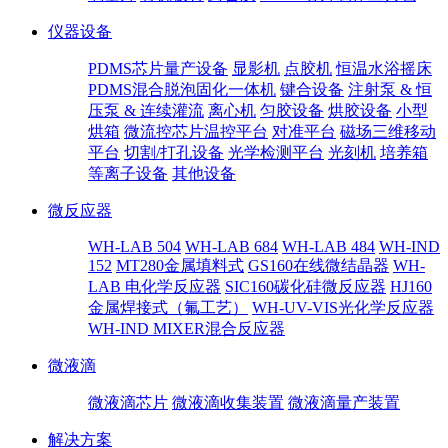
仪器设备
PDMS芯片量产设备
显影机
点胶机
恒温水浴摇床
PDMS混合脱泡固化一体机
键合设备
注射泵 & 恒
压泵 & 连续灌流
离心机
匀胶设备
烘胶设备
小型
烘箱
微流控芯片温控平台
对准平台
磁场三维移动
平台
切割/打孔设备
光学检测平台
光刻机
培养箱
等离子设备
其他设备
微反应器
WH-LAB 504
WH-LAB 684
WH-LAB 484
WH-IND
152
MT280金属填料式
GS160在线微结晶器
WH-
LAB 电化学反应器
SIC160碳化硅微反应器
HJ160
金属焊接式（氟工艺）
WH-UV-VIS光化学反应器
WH-IND MIXER混合反应器
微液滴
微液滴芯片
微液滴收集装置
微液滴量产装置
解决方案