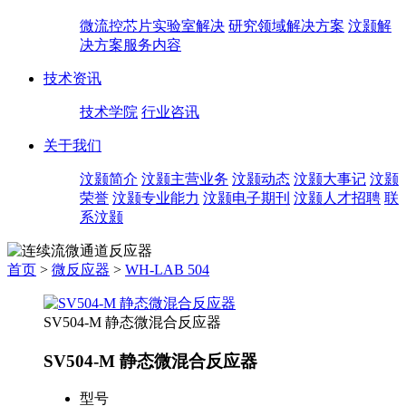
微流控芯片实验室解决
研究领域解决方案
汶颢解
决方案服务内容
技术资讯
技术学院
行业咨讯
关于我们
汶颢简介
汶颢主营业务
汶颢动态
汶颢大事记
汶颢
荣誉
汶颢专业能力
汶颢电子期刊
汶颢人才招聘
联
系汶颢
首页
>
微反应器
>
WH-LAB 504
SV504-M 静态微混合反应器
SV504-M 静态微混合反应器
型号