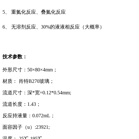
5、 重氮化反应、叠氮化反应
6、 无溶剂反应、30%的液液相反应（大概率）
技术参数：
外形尺寸：50×80×4mm；
材质： 肖特B270玻璃；
流道尺寸：深*宽=0.12*0.54mm;
流道长度：1.43；
反应持液量：0.072mL；
面容因子（u）:23921;
温度：-25℃-195℃