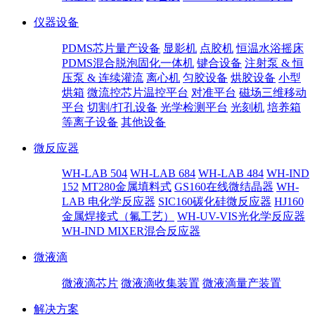
仪器设备
PDMS芯片量产设备
显影机
点胶机
恒温水浴摇床
PDMS混合脱泡固化一体机
键合设备
注射泵 & 恒
压泵 & 连续灌流
离心机
匀胶设备
烘胶设备
小型
烘箱
微流控芯片温控平台
对准平台
磁场三维移动
平台
切割/打孔设备
光学检测平台
光刻机
培养箱
等离子设备
其他设备
微反应器
WH-LAB 504
WH-LAB 684
WH-LAB 484
WH-IND
152
MT280金属填料式
GS160在线微结晶器
WH-
LAB 电化学反应器
SIC160碳化硅微反应器
HJ160
金属焊接式（氟工艺）
WH-UV-VIS光化学反应器
WH-IND MIXER混合反应器
微液滴
微液滴芯片
微液滴收集装置
微液滴量产装置
解决方案