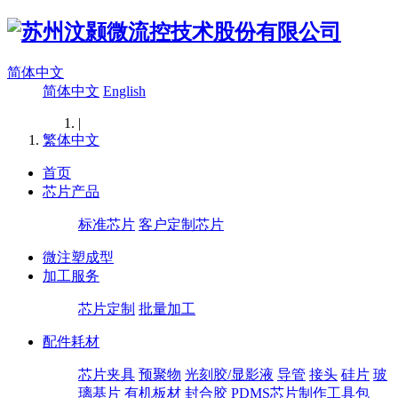
简体中文
简体中文
English
|
繁体中文
首页
芯片产品
标准芯片
客户定制芯片
微注塑成型
加工服务
芯片定制
批量加工
配件耗材
芯片夹具
预聚物
光刻胶/显影液
导管
接头
硅片
玻
璃基片
有机板材
封合胶
PDMS芯片制作工具包