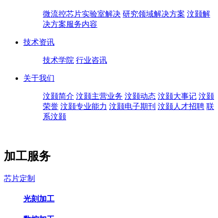
微流控芯片实验室解决
研究领域解决方案
汶颢解
决方案服务内容
技术资讯
技术学院
行业咨讯
关于我们
汶颢简介
汶颢主营业务
汶颢动态
汶颢大事记
汶颢
荣誉
汶颢专业能力
汶颢电子期刊
汶颢人才招聘
联
系汶颢
加工服务
芯片定制
光刻加工