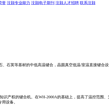
荣誉
汶颢专业能力
汶颢电子期刊
汶颢人才招聘
联系汶颢
石、石英等基材的中低高温键合，晶圆真空低温/室温直接键合设备。
独立知识产权的键合机。在WH-2000A的基础上，提高了温控范
专用设备。