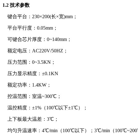
1.2 技术参数
键合平台：
230×200(长×宽)mm；
平台平行度：
0.05mm；
可键合芯片厚度：
0~140mm；
额定电压：
AC220V/50HZ；
压力范围：
0~3.5KN；
压力显示精度：
±0.1KN
额定功率：
1.4KW；
控温范围：室温
~300℃；
温控精度：
±1%（100℃以下±1℃）；
上下板最大温差：
3℃；
均匀升温速率：
4℃/min（100℃以下）；3℃/min（100℃~