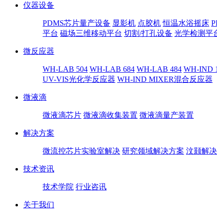
仪器设备
PDMS芯片量产设备
显影机
点胶机
恒温水浴摇床
平台
磁场三维移动平台
切割/打孔设备
光学检测平
微反应器
WH-LAB 504
WH-LAB 684
WH-LAB 484
WH-IND 
UV-VIS光化学反应器
WH-IND MIXER混合反应器
微液滴
微液滴芯片
微液滴收集装置
微液滴量产装置
解决方案
微流控芯片实验室解决
研究领域解决方案
汶颢解决
技术资讯
技术学院
行业咨讯
关于我们