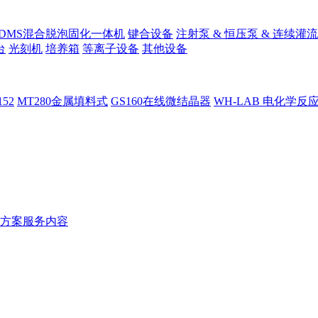
PDMS混合脱泡固化一体机
键合设备
注射泵 & 恒压泵 & 连续灌流
台
光刻机
培养箱
等离子设备
其他设备
152
MT280金属填料式
GS160在线微结晶器
WH-LAB 电化学反
方案服务内容