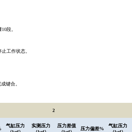
。
10段。
停止工作状态。
完成键合。
2
气缸压力
实测压力
压力差值
气缸压力
%
压力偏差
%
（
kgf
）
（
kgf
）
（
kgf
）
（
kgf
）