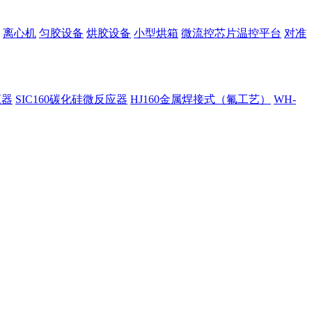
离心机
匀胶设备
烘胶设备
小型烘箱
微流控芯片温控平台
对准
应器
SIC160碳化硅微反应器
HJ160金属焊接式（氟工艺）
WH-