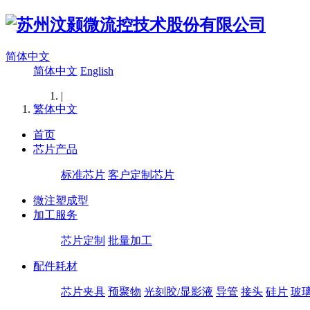
简体中文
简体中文
English
|
繁体中文
首页
芯片产品
标准芯片
客户定制芯片
微注塑成型
加工服务
芯片定制
批量加工
配件耗材
芯片夹具
预聚物
光刻胶/显影液
导管
接头
硅片
玻