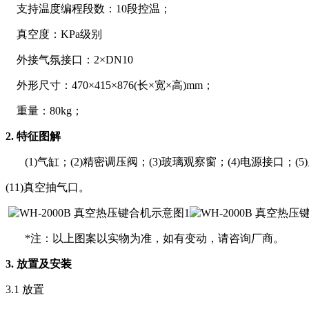
支持温度编程段数：
10段控温；
真空度：
KPa级别
外接气氛接口：
2×DN10
外形尺寸：
470×415×876(长×宽×高)mm；
重量：
80kg；
2. 特征图解
(1)气缸；(2)精密调压阀；(3)玻璃观察窗；(4)电源接口；(
(11)真空抽气口。
*注：以上图案以实物为准，如有变动，请咨询厂商。
3. 放置及安装
3.1 放置